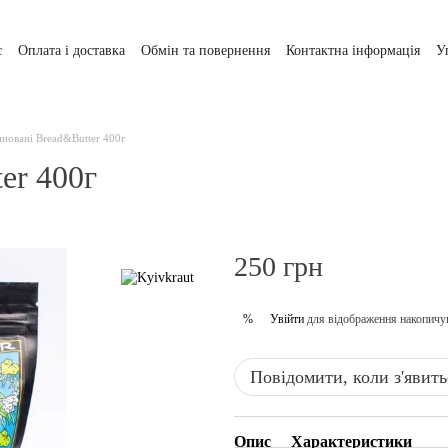
с
Оплата і доставка
Обмін та повернення
Контактна інформація
У
новані Bread&Butter 400г
er 400г
250 грн
Увійти
для відображення накопичу
%
Повідомити, коли з'явить
Опис
Характеристики