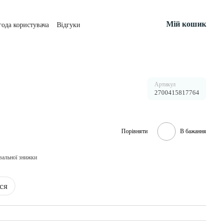
Мій кошик
года користувача
Відгуки
Артикул
2700415817764
Порівняти
В бажання
вальної знижки
ся