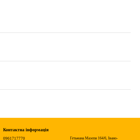
Контактна інформація
0961717770
Гетьмана Мазепи 164/6, Івано-