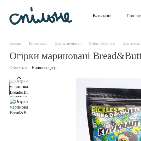
Перейти до основного контенту
Каталог
Про на
Головна
Консервація
Огірки, помідори
Огірки Kyivkraut
Огірки мари
Огірки мариновані Bread&Butt
Очікується
Написати відгук