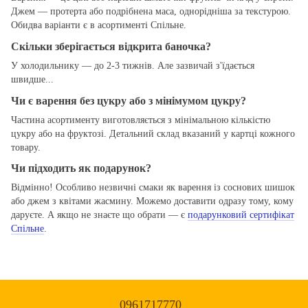
Джем — протерта або подрібнена маса, однорідніша за текстурою.
Обидва варіанти є в асортименті Спільне.
Скільки зберігається відкрита баночка?
У холодильнику — до 2-3 тижнів. Але зазвичай з'їдається
швидше...
Чи є варення без цукру або з мінімумом цукру?
Частина асортименту виготовляється з мінімальною кількістю
цукру або на фруктозі. Детальний склад вказаний у картці кожного
товару.
Чи підходить як подарунок?
Відмінно! Особливо незвичні смаки як варення із соснових шишок
або джем з квітами жасмину. Можемо доставити одразу тому, кому
даруєте. А якщо не знаєте що обрати — є
подарунковий сертифікат
Спільне
.
0961717770