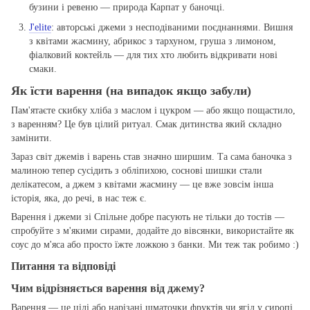
бузини і ревеню — природа Карпат у баночці.
J'elite
: авторські джеми з несподіваними поєднаннями. Вишня
з квітами жасмину, абрикос з тархуном, груша з лимоном,
фіалковий коктейль — для тих хто любить відкривати нові
смаки.
Як їсти варення (на випадок якщо забули)
Пам'ятаєте скибку хліба з маслом і цукром — або якщо пощастило,
з варенням? Це був цілий ритуал. Смак дитинства який складно
замінити.
Зараз світ джемів і варень став значно ширшим. Та сама баночка з
малиною тепер сусідить з обліпихою, соснові шишки стали
делікатесом, а джем з квітами жасмину — це вже зовсім інша
історія, яка, до речі, в нас теж є.
Варення і джеми зі Спільне добре пасують не тільки до тостів —
спробуйте з м'якими сирами, додайте до вівсянки, використайте як
соус до м'яса або просто їжте ложкою з банки. Ми теж так робимо :)
Питання та відповіді
Чим відрізняється варення від джему?
Варення — це цілі або нарізані шматочки фруктів чи ягід у сиропі.