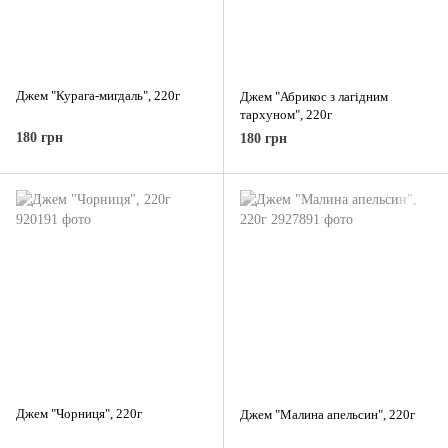
Джем "Курага-мигдаль", 220г
Джем "Абрикос з лагідним
тархуном", 220г
180 грн
180 грн
Джем "Чорниця", 220г
Джем "Малина апельсин", 220г