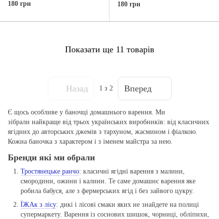
180 грн
180 грн
Показати ще 11 товарів
Назад
Вперед
1
з 2
Є щось особливе у баночці домашнього варення. Ми
зібрали найкраще від трьох українських виробників: від класичних
ягідних до авторських джемів з тархуном, жасмином і фіалкою.
Кожна баночка з характером і з іменем майстра за нею.
Бренди які ми обрали
Тростянецьке ранчо
: класичні ягідні варення з малини,
смородини, ожини і калини. Те саме домашнє варення яке
робила бабуся, але з фермерських ягід і без зайвого цукру.
ЇЖАк з лісу
: дикі і лісові смаки яких не знайдете на полиці
супермаркету. Варення із соснових шишок, чорниці, обліпихи,