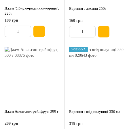
Джем "Яблуко-родзинки-кориця",
Варення з лохини 250г
220г
180 грн
160 грн
НОВИНКА
Джем Апельсин-грейпфрут, 300 г
Варення з ягід полуниці 350 мл
209 грн
315 грн