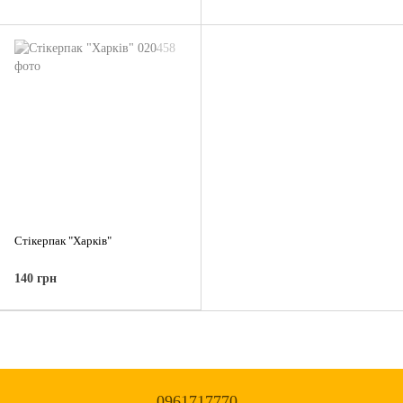
Стікерпак "Харків"
140 грн
0961717770