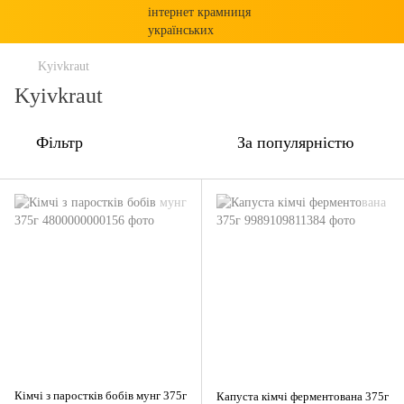
Kyivkraut
Kyivkraut
Фільтр
За популярністю
Кімчі з паростків бобів мунг 375г
Капуста кімчі ферментована 375г