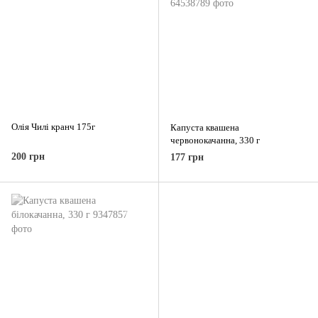
Олія Чилі кранч 175г
Капуста квашена
червонокачанна, 330 г
200 грн
177 грн