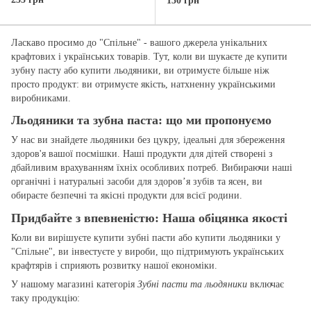
130 грн
Ласкаво просимо до "Спільне" - вашого джерела унікальних
крафтових і українських товарів. Тут, коли ви шукаєте де купити
зубну пасту або купити льодяники, ви отримуєте більше ніж
просто продукт: ви отримуєте якість, натхненну українськими
виробниками.
Льодяники та зубна паста: що ми пропонуємо
У нас ви знайдете льодяники без цукру, ідеальні для збереження
здоров'я вашої посмішки. Наші продукти для дітей створені з
дбайливим врахуванням їхніх особливих потреб. Вибираючи наші
органічні і натуральні засоби для здоров’я зубів та ясен, ви
обираєте безпечні та якісні продукти для всієї родини.
Придбайте з впевненістю: Наша обіцянка якості
Коли ви вирішуєте купити зубні пасти або купити льодяники у
"Спільне", ви інвестуєте у вироби, що підтримують українських
крафтярів і сприяють розвитку нашої економіки.
У нашому магазині категорія
Зубні пасти та льодяники
включає
таку продукцію: