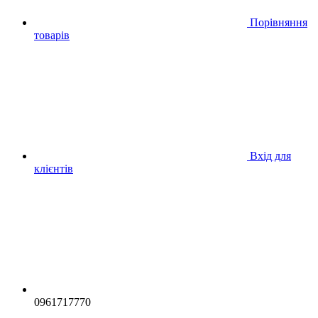
Порівняння
товарів
Вхід для
клієнтів
0961717770