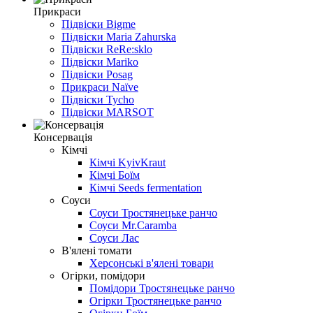
Прикраси
Підвіски Bigme
Підвіски Maria Zahurska
Підвіски ReRe:sklo
Підвіски Mariko
Підвіски Posag
Прикраси Naїve
Підвіски Tycho
Підвіски MARSOT
Консервація
Кімчі
Кімчі KyivKraut
Кімчі Боїм
Кімчі Seeds fermentation
Соуси
Соуси Тростянецьке ранчо
Соуси Mr.Caramba
Соуси Лас
В'ялені томати
Херсонські в'ялені товари
Огірки, помідори
Помідори Тростянецьке ранчо
Огірки Тростянецьке ранчо