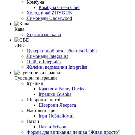
Комбуча
Комбуча Green Chef
Холодні чаї ZHYGUN
Лимонади Underwood
Кава
Херсонська кава
СBD
Цукерки щоб розслабитися Rabbit
Лимонади Integralist
Олійки Integralist
Желейні ведмедики Integralist
Сувеніри та іграшки
Іграшки
Каченята Fanny Ducks
Іграшки Gushka
Шеврони і патчі
Шеврони Яверета
Настільні ігри
Ігри НеЗнайомці
Пазли
Пазли Frisson
Форми для випікання печива "Живи просто"