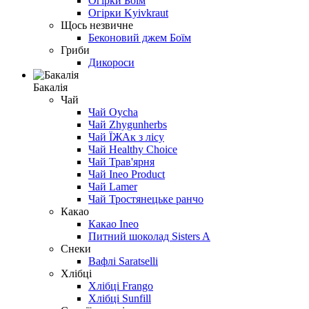
Огірки Боїм
Огірки Kyivkraut
Щось незвичне
Беконовий джем Боїм
Гриби
Дикороси
Бакалія
Чай
Чай Oycha
Чай Zhygunherbs
Чай ЇЖАк з лісу
Чай Healthy Choice
Чай Трав'ярня
Чай Ineo Product
Чай Lamer
Чай Тростянецьке ранчо
Какао
Какао Ineo
Питний шоколад Sisters A
Снеки
Вафлі Saratselli
Хлібці
Хлібці Frango
Хлібці Sunfill