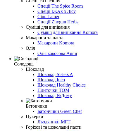
Спеції та насіння
Спеції The Spice Room
Спеції ЇЖАк з Лісу
Сіль Lamer
Спеції Zhygun Herbs
Суміші для випікання
Суміші для випікання Komora
Макарони та паста
Макарони Komora
Олія
Олія кокосова Aumi
Солодощі
Шоколад
Шоколад Sisters A
Шоколад Ineo
Шоколад Healthy Choice
Плиточки ТОМ
Шоколад №Дому
Батончики
Батончики Green Chef
Цукерки
Льодяники MFT
Горіхові та шоколадні пасти