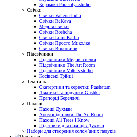
Кераміка Parasolya.studio
Свічки
Свічки Valters studio
Cвічки ReKava
Медові свічки
Свічки Roshcha
Свічки Lumi Karhu
Свічки Просто Миколка
Свічки Вороничів
Підсвічники
Підсвічники Медові свічки
Підсвічники The Art Room
Підсвічники Valters studio
Косівські Трійці
Текстиль
Скатертини та серветки Ptashatam
Ліжники та подушки Gushka
Прапорці Бережичі
Пахощі
Пахощі Духмян
Аромапідставки The Art Room
Пахощі All Trees I Know
Підставки для пахощів Духмян
Набори для створення соломʼяних павуків