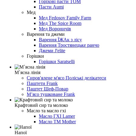
Горіхові пасти ТОМ
Пасти Aumi
Мед
Мед Fedosov Family Farm
Мед The Spice Room
Мед Вороничів
Варення та джеми
Варення ЇЖАк з лісу
Варення Тростянецьке ранчо
Джеми J'elite
Горішки
Горішки Saratselli
М`ясна лінія
Сиров'ялене м'ясо Поліські делікатеси
Паштети Frank
Паштет Шеф-Повар
Мʼясо тушковане Frank
Крафтовий сир та молоко
Масло та масло гхі
Масло ГХІ Lamer
Масло TM Mother
Напої