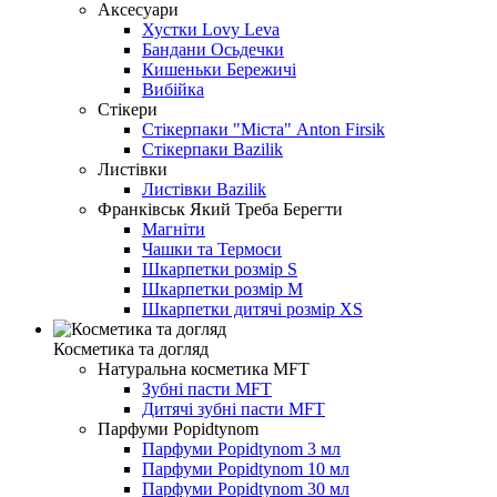
Аксесуари
Хустки Lovy Leva
Бандани Осьдечки
Кишеньки Бережичі
Вибійка
Стікери
Стікерпаки "Міста" Anton Firsik
Стікерпаки Bazilik
Листівки
Листівки Bazilik
Франківськ Який Треба Берегти
Магніти
Чашки та Термоси
Шкарпетки розмір S
Шкарпетки розмір M
Шкарпетки дитячі розмір XS
Косметика та догляд
Натуральна косметика MFT
Зубні пасти MFT
Дитячі зубні пасти MFT
Парфуми Popidtynom
Парфуми Popidtynom 3 мл
Парфуми Popidtynom 10 мл
Парфуми Popidtynom 30 мл