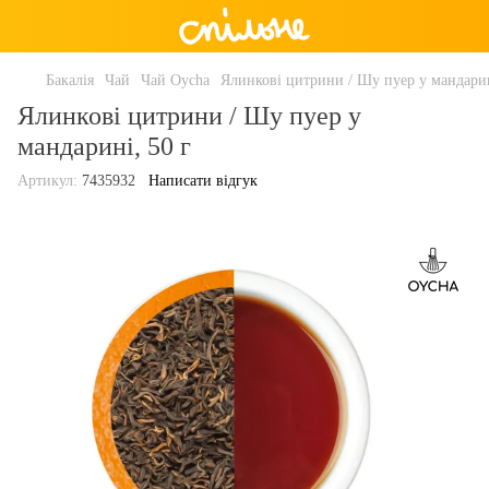
Бакалія
Чай
Чай Oycha
Ялинкові цитрини / Шу пуер у мандарин
Ялинкові цитрини / Шу пуер у
мандарині, 50 г
Артикул:
7435932
Написати відгук