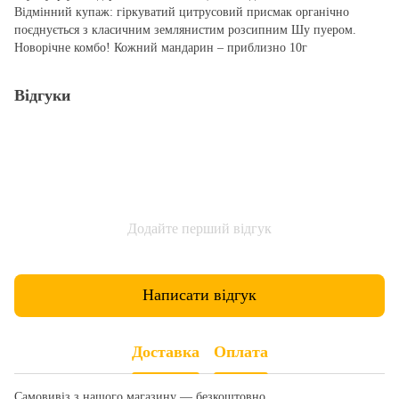
Відмінний купаж: гіркуватий цитрусовий присмак органічно
поєднується з класичним землянистим розсипним Шу пуером.
Новорічне комбо! Кожний мандарин – приблизно 10г
Відгуки
Додайте перший відгук
Написати відгук
Доставка
Оплата
Самовивіз з нашого магазину — безкоштовно.