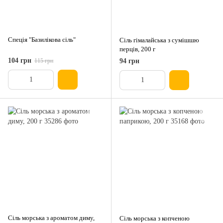
Спеція "Базилікова сіль"
Сіль гімалайська з сумішшю
перців, 200 г
104 грн
115 грн
94 грн
Сіль морська з ароматом диму,
Сіль морська з копченою