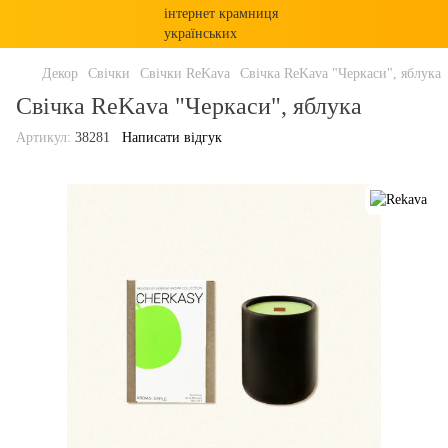
Декор
Свічки
Cвічки ReKava
Свічка ReKava "Черкаси", яблука
Свічка ReKava "Черкаси", яблука
Артикул:
38281
Написати відгук