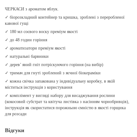
ЧЕРКАСИ з ароматом яблук.
✓ біорозкладний контейнер та кришка, зроблені з переробленої
кавової гущі
✓ 180 мл соєвого воску преміум якості
✓ до 48 годин горіння
✓ ароматизатори преміум якості
✓ натуральні барвники
✓ дерев’ яний гніт потріскуючого горіння (на вибір)
✓ тримач для гнуті зроблений з яєчної біокераміки
✓ кожна свічка запакована у індивідуальну коробку, в якій
міститься інструкція з користування
✓ комплімент у вигляді набору для висаджування рослини
(кокосовий субстрат та квітуча листівка з насінням чорнобривців),
інструкція як скористатися порожньою ємністю в якості горщика
для розсади
Відгуки