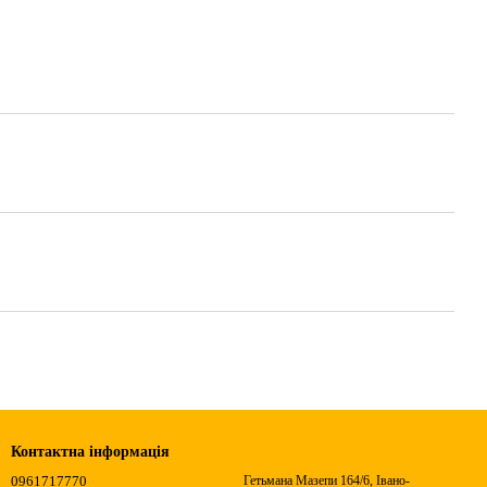
Контактна інформація
0961717770
Гетьмана Мазепи 164/6, Івано-