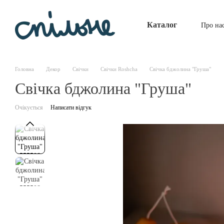
Перейти до основного контенту
Каталог
Про на
Головна
Декор
Свічки
Свічки Roshcha
Свічка бджолина "Груша"
Свічка бджолина "Груша"
Очікується
Написати відгук