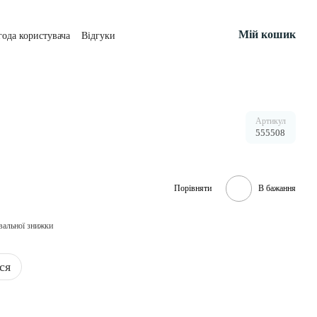
Мій кошик
года користувача
Відгуки
Артикул
555508
Порівняти
В бажання
вальної знижки
ся