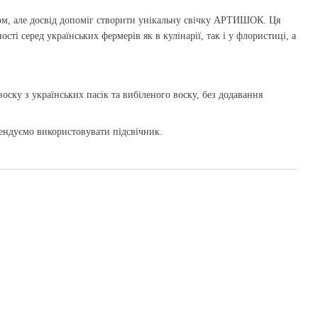
ом, але досвід допоміг створити унікальну свічку АРТИШОК. Ця
сті серед українських фермерів як в кулінарії, так і у флористиці, а
оску з українських пасік та вибіленого воску, без додавання
ендуємо використовувати підсвічник.