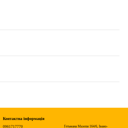
Контактна інформація
0961717770
Гетьмана Мазепи 164/6, Івано-