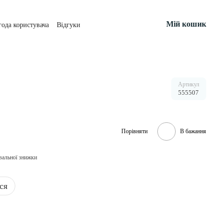
Мій кошик
года користувача
Відгуки
Артикул
555507
Порівняти
В бажання
вальної знижки
ся