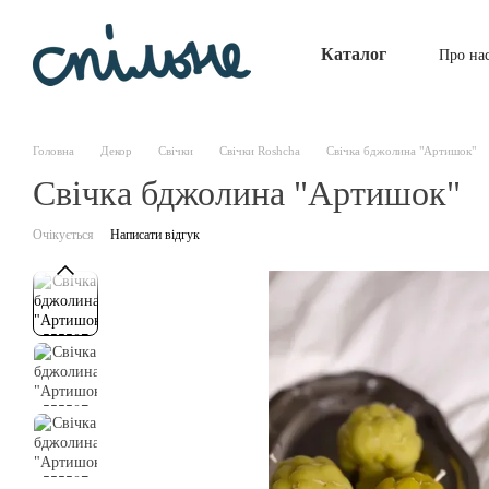
Перейти до основного контенту
Каталог
Про на
Головна
Декор
Свічки
Свічки Roshcha
Свічка бджолина "Артишок"
Свічка бджолина "Артишок"
Очікується
Написати відгук