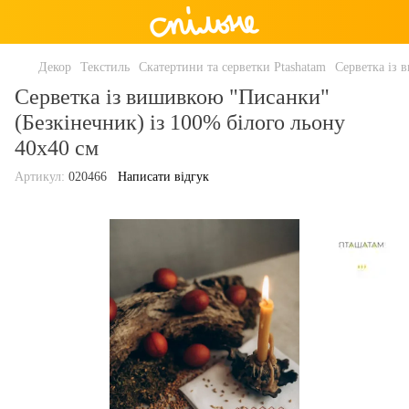
Декор
Текстиль
Скатертини та серветки Ptashatam
Серветка із 
Серветка із вишивкою "Писанки"
(Безкінечник) із 100% білого льону
40x40 см
Артикул:
020466
Написати відгук