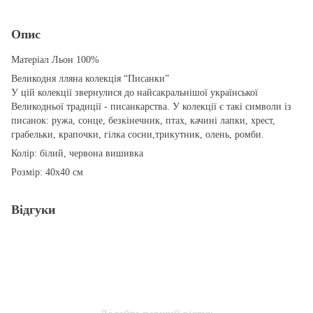
Опис
Матеріал Льон 100%
Великодня лляна колекція “Писанки”
У цій колекції звернулися до найсакральнішої української
Великодньої традиції - писанкарства. У колекції є такі символи із
писанок: ружа, сонце, безкінечник, птах, качині лапки, хрест,
грабельки, крапочки, гілка сосни,трикутник, олень, ромби.
Колір: білий, червона вишивка
Розмір: 40x40 см
Відгуки