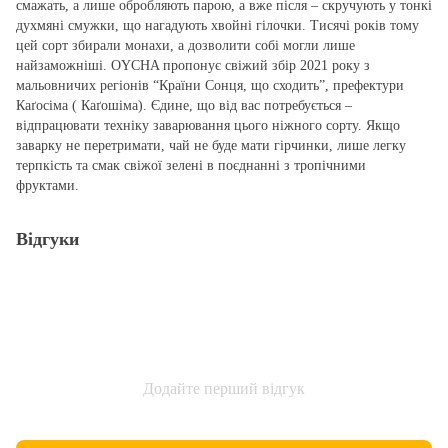
смажать, а лише обробляють парою, а вже після – скручують у тонкі
духмяні смужки, що нагадують хвойні гілочки. Тисячі років тому
цей сорт збирали монахи, а дозволити собі могли лише
найзаможніші. OYCHA пропонує свіжий збір 2021 року з
мальовничих регіонів “Країни Сонця, що сходить”, префектури
Каґосіма ( Каґошіма). Єдине, що від вас потребується –
відпрацювати техніку заварювання цього ніжного сорту. Якщо
заварку не перетримати, чай не буде мати гірчинки, лише легку
терпкість та смак свіжої зелені в поєднанні з тропічними
фруктами.
Відгуки
Додайте перший відгук