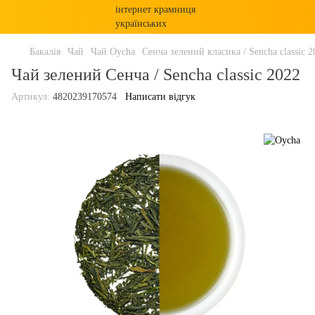
Бакалія
Чай
Чай Oycha
Сенча зелений класика / Sencha classic 2
Чай зелений Сенча / Sencha classic 2022
Артикул:
4820239170574
Написати відгук