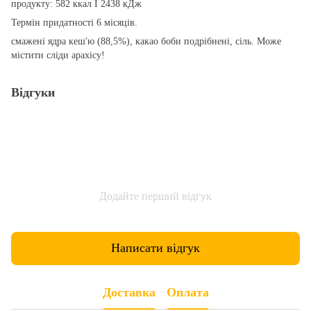
продукту: 582 ккал I 2438 кДж
Термін придатності 6 місяців.
смажені ядра кеш'ю (88,5%), какао боби подрібнені, сіль. Може
містити сліди арахісу!
Відгуки
Додайте перший відгук
Написати відгук
Доставка
Оплата