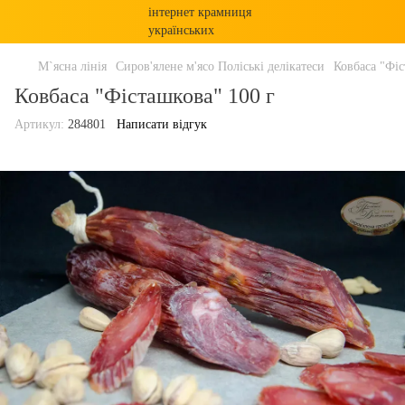
М`ясна лінія
Сиров'ялене м'ясо Поліські делікатеси
Ковбаса "Фіс
Ковбаса "Фісташкова" 100 г
Артикул:
284801
Написати відгук