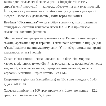
таких двох, здавалося б, зовсім різних інгредієнтів саме у
сиров’яленій продукції — запорука збереження цих властивостей.
Їх поєднання у виготовленні ковбаси — це ще один кулінарний
шедевр "Поліських делікатесів", яким варто пишатися.
Ковбаса “Фісташкова” —
це відбірна свинина, підготовлена за
стандартами системи контролю якості HACCP із присмаком
смажених, солоних фісташок.
“Фісташкова” — прекрасне доповнення до Вашої пивної вечірки:
смачна, ароматна і ще й корисна! Також вона органічно підійде для
м’ясної нарізки на вишуканому святі. У ній зберігаються найкращі
властивості м’яса і горіхів.
Склад: м’ясо свинини знежиловане, вино біле, сіль морська
харчова, фісташки, цукор білий, арахісова паста, паста кеш’ю, горіх
кедровий, фісташкова паста, перець чорний мелений, перець
червоний мелений, нітрит натрію. Без ГМО
Енергетична цінність (калорійність) на 100 грам продукту: 1548
кДж / 370 кКал.
Харчова цінність( на 100 грам продукту): Білок: не менше – 12,2
грам, жир: не більше – 35,0 грам.