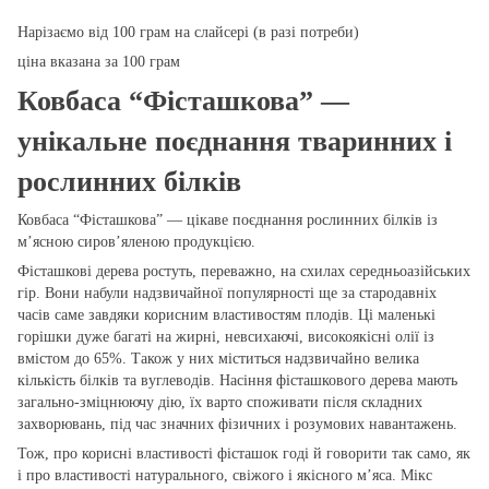
Нарізаємо від 100 грам на слайсері (в разі потреби)
ціна вказана за 100 грам
Ковбаса “Фісташкова” —
унікальне поєднання тваринних і
рослинних білків
Ковбаса “Фісташкова” — цікаве поєднання рослинних білків із
м’ясною сиров’яленою продукцією.
Фісташкові дерева ростуть, переважно, на схилах середньоазійських
гір. Вони набули надзвичайної популярності ще за стародавніх
часів саме завдяки корисним властивостям плодів. Ці маленькі
горішки дуже багаті на жирні, невсихаючі, високоякісні олії із
вмістом до 65%. Також у них міститься надзвичайно велика
кількість білків та вуглеводів. Насіння фісташкового дерева мають
загально-зміцнюючу дію, їх варто споживати після складних
захворювань, під час значних фізичних і розумових навантажень.
Тож, про корисні властивості фісташок годі й говорити так само, як
і про властивості натурального, свіжого і якісного м’яса. Мікс