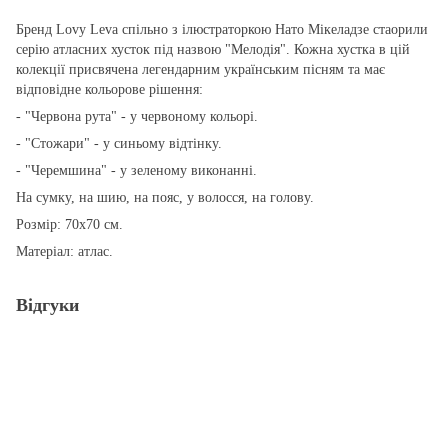
Бренд Lovy Leva спільно з ілюстраторкою Нато Мікеладзе стаорили
серію атласних хусток під назвою "Мелодія". Кожна хустка в цій
колекції присвячена легендарним українським пісням та має
відповідне кольорове рішення:
- "Червона рута" - у червоному кольорі.
- "Стожари" - у синьому відтінку.
- "Черемшина" - у зеленому виконанні.
На сумку, на шию, на пояс, у волосся, на голову.
Розмір: 70x70 см.
Матеріал: атлас.
Відгуки