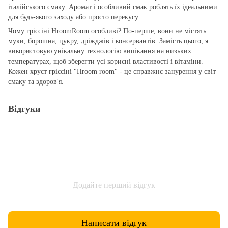
італійського смаку. Аромат і особливий смак роблять їх ідеальними
для будь-якого заходу або просто перекусу.
Чому гріссіні HroomRoom особливі? По-перше, вони не містять
муки, борошна, цукру, дріжджів і консервантів. Замість цього, я
використовую унікальну технологію випікання на низьких
температурах, щоб зберегти усі корисні властивості і вітаміни.
Кожен хруст гріссіні "Hroom room" - це справжнє занурення у світ
смаку та здоров'я.
Відгуки
Додайте перший відгук
Написати відгук