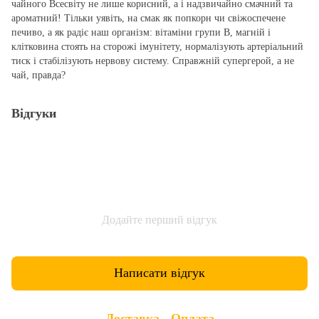
чайного Всесвіту не лише корисний, а і надзвичайно смачний та
ароматний! Тільки уявіть, на смак як попкорн чи свіжоспечене
печиво, а як радіє наш організм: вітаміни групи В, магній і
клітковина стоять на сторожі імунітету, нормалізують артеріальний
тиск і стабілізують нервову систему. Справжній супергерой, а не
чай, правда?
Відгуки
Додайте перший відгук
Написати відгук
Доставка
Оплата