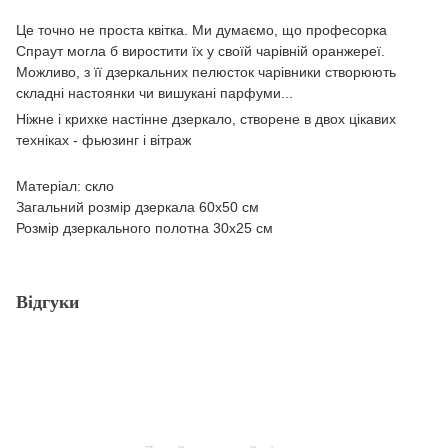
Це точно не проста квітка. Ми думаємо, що професорка
Спраут могла б виростити їх у своїй чарівній оранжереї.
Можливо, з її дзеркальних пелюсток чарівники створюють
складні настоянки чи вишукані парфуми...
Ніжне і крихке настінне дзеркало, створене в двох цікавих
техніках - фьюзинг і вітраж
Матеріал: скло
Загальний розмір дзеркала 60х50 см
Розмір дзеркального полотна 30х25 см
Відгуки