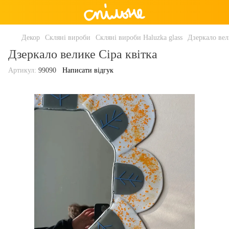
Декор
Скляні вироби
Скляні вироби Haluzka glass
Дзеркало вел
Дзеркало велике Сіра квітка
Артикул:
99090
Написати відгук