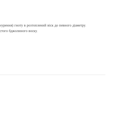
нурення) гноту в розтоплений віск до певного діаметру.
стого бджолиного воску.