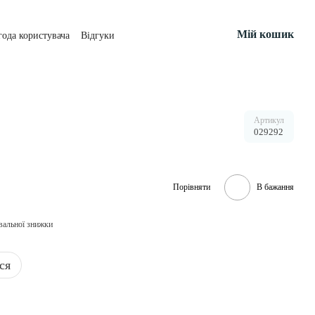
Мій кошик
года користувача
Відгуки
Артикул
029292
Порівняти
В бажання
вальної знижки
ся