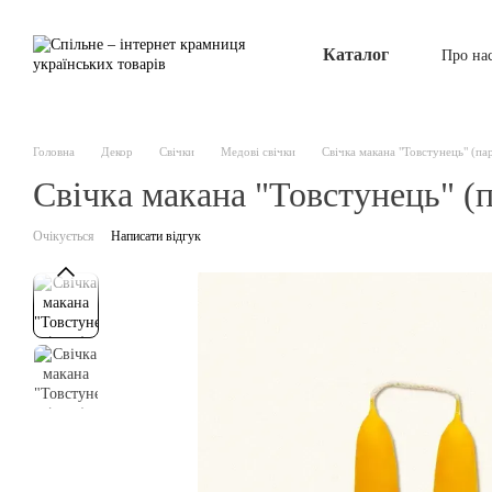
Перейти до основного контенту
Каталог
Про на
Головна
Декор
Свічки
Медові свічки
Cвічка макана "Товстунець" (па
Cвічка макана "Товстунець" (п
Очікується
Написати відгук