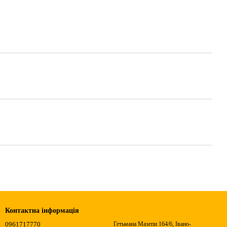
Контактна інформація
0961717770
Гетьмана Мазепи 164/6, Івано-