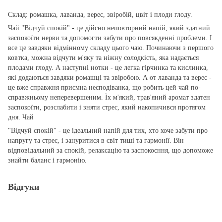
Склад: ромашка, лаванда, верес, звіробій, цвіт і плоди глоду.
Чай "Відчуй спокій" - це дійсно неповторний напій, який здатний
заспокоїти нерви та допомогти забути про повсякденні проблеми. І
все це завдяки відмінному складу цього чаю. Починаючи з першого
ковтка, можна відчути м'яку та ніжну солодкість, яка надається
плодами глоду. А наступні нотки - це легка гірчинка та кислинка,
які додаються завдяки ромашці та звіробою. А от лаванда та верес -
це вже справжня приємна несподіванка, що робить цей чай по-
справжньому неперевершеним. Їх м'який, трав'яний аромат здатен
заспокоїти, розслабити і зняти стрес, який накопичився протягом
дня. Чай
"Відчуй спокій" - це ідеальний напій для тих, хто хоче забути про
напругу та стрес, і зануритися в світ тиші та гармонії. Він
відповідальний за спокій, релаксацію та заспокоєння, що допоможе
знайти баланс і гармонію.
Відгуки