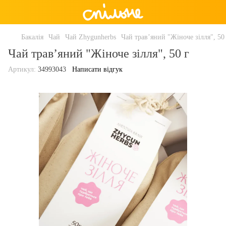
Бакалія
Чай
Чай Zhygunherbs
Чай травʼяний "Жіноче зілля", 50
Чай травʼяний "Жіноче зілля", 50 г
Артикул:
34993043
Написати відгук