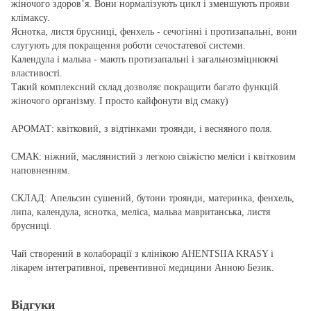
жіночого здоровʼя. Вони нормалізують цикл і зменшують прояви
клімаксу.
Яснотка, листя брусниці, фенхель - сечогінні і протизапальні, вони
слугують для покращення роботи сечостатевої системи.
Календула і мальва - мають протизапальні і загальнозміцнюючі
властивості.
Такий комплексний склад дозволяє покращити багато функцій
жіночого організму. І просто кайфонути від смаку)
АРОМАТ: квітковий, з відтінками троянди, і весняного поля.
СМАК: ніжний, маслянистий з легкою свіжістю меліси і квітковим
наповненням.
СКЛАД: Апельсин сушений, бутони троянди, материнка, фенхель,
липа, календула, яснотка, меліса, мальва мавританська, листя
брусниці.
Чай створений в колаборації з клінікою AHENTSIIA KRASY і
лікарем інтегративної, превентивної медицини Анною Безик.
Відгуки