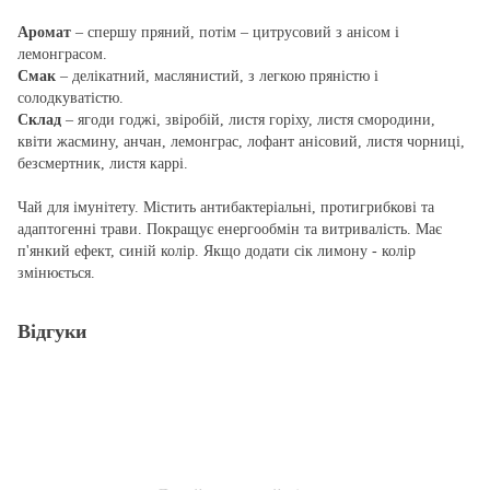
Аромат
– спершу пряний, потiм – цитрусовий з анiсом i
лемонграсом.
Смак
– делiкатний, маслянистий, з легкою прянiстю i
солодкуватiстю.
Склад
– ягоди годжi, звiробiй, листя горіху, листя смородини,
квiти жасмину, анчан, лемонграс, лофант анiсовий, листя чорниці,
безсмертник, листя каррі.
Чай для iмунiтету. Мiстить антибактерiальнi, протигрибковi та
адаптогеннi трави. Покращує енергообмiн та витривалiсть. Має
п'янкий ефект, синiй колiр. Якщо додати сік лимону - колiр
змiнюється.
Відгуки