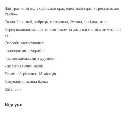
Чай трав'яний від української крафтової майстерні «Тростянецьке
Ранчо».
Склад: Іван-чай, чебрець, материнка, бузина, нагідка, липа
Перед вживанням залити кипʼятком та дати настоятись не менше 3
хв.
Способи застосування:
- холодними вечорами;
- за посиденьками з друзями;
- як зігріваючий напій.
Термін зберігання: 18 місяців
Пакування: скляна банка
Вага: 55 г
Відгуки