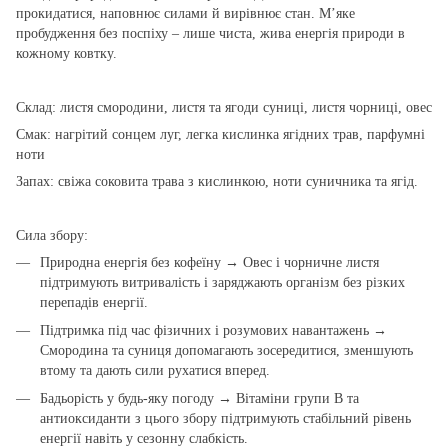
прокидатися, наповнює силами й вирівнює стан. М’яке
пробудження без поспіху – лише чиста, жива енергія природи в
кожному ковтку.
Склад: листя смородини, листя та ягоди суниці, листя чорниці, овес
Смак: нагрітий сонцем луг, легка кислинка ягідних трав, парфумні
ноти
Запах: свіжа соковита трава з кислинкою, ноти суничника та ягід.
Сила збору:
Природна енергія без кофеїну → Овес і чорничне листя
підтримують витривалість і заряджають організм без різких
перепадів енергії.
Підтримка під час фізичних і розумових навантажень →
Смородина та суниця допомагають зосередитися, зменшують
втому та дають сили рухатися вперед.
Бадьорість у будь-яку погоду → Вітаміни групи B та
антиоксиданти з цього збору підтримують стабільний рівень
енергії навіть у сезонну слабкість.