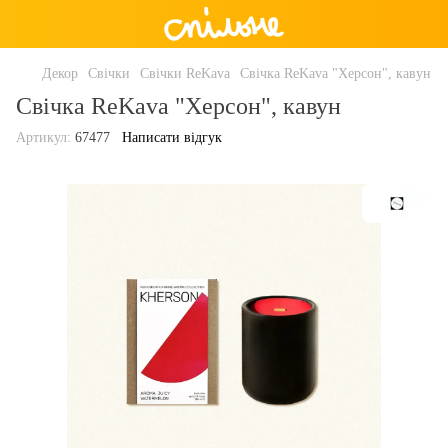
Декор
Свічки
Cвічки ReKava
Свічка ReKava "Херсон", кавун
Свічка ReKava "Херсон", кавун
Артикул:
67477
Написати відгук