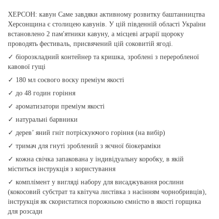
ХЕРСОН: кавун Саме завдяки активному розвитку баштанництва
Херсонщина є столицею кавунів. У цій південній області України
встановлено 2 пам'ятники кавуну, а місцеві аграрії щороку
проводять фестиваль, присвячений цій соковитій ягоді.
✓ біорозкладний контейнер та кришка, зроблені з переробленої
кавової гущі
✓ 180 мл соєвого воску преміум якості
✓ до 48 годин горіння
✓ ароматизатори преміум якості
✓ натуральні барвники
✓ дерев’ яний гніт потріскуючого горіння (на вибір)
✓ тримач для гнуті зроблений з яєчної біокераміки
✓ кожна свічка запакована у індивідуальну коробку, в якій
міститься інструкція з користування
✓ комплімент у вигляді набору для висаджування рослини
(кокосовий субстрат та квітуча листівка з насінням чорнобривців),
інструкція як скористатися порожньою ємністю в якості горщика
для розсади